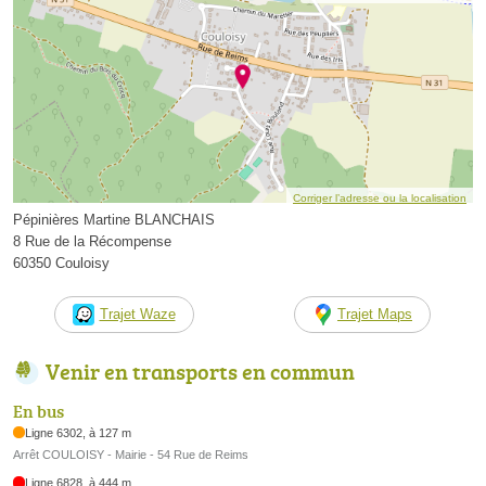
Corriger l’adresse ou la localisation
Pépinières Martine BLANCHAIS
8 Rue de la Récompense
60350 Couloisy
Trajet Waze
Trajet Maps
Venir en transports en commun
En bus
Ligne 6302, à 127 m
Arrêt COULOISY - Mairie - 54 Rue de Reims
Ligne 6828, à 444 m