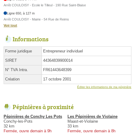
Arrêt COULOISY - Ecole le Tilleul - 190 Rue Saint-Blaise
Ligne 650, à 127 m
Arrêt COULOISY - Mairie - 54 Rue de Reims
Voir tout
Informations
Forme juridique
Entrepreneur individuel
SIRET
44364839900014
N° TVA Intra.
FR61443648399
Création
17 octobre 2001
Éditer les informations de ma pépinière
Pépinières à proximité
Pépinières de Conchy Les Pots
Les Pépinières de Violaine
Conchy-les-Pots
Maast-et-Violaine
32 km
33 km
Fermée, ouvre demain à 9h
Fermée, ouvre demain à 8h