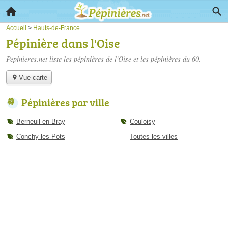
Accueil
>
Hauts-de-France
Pépinière dans l'Oise
Pepinieres.net liste les
pépinières de l'Oise
et les pépinières du 60.
Vue carte
Pépinières par ville
Berneuil-en-Bray
Couloisy
Conchy-les-Pots
Toutes les villes