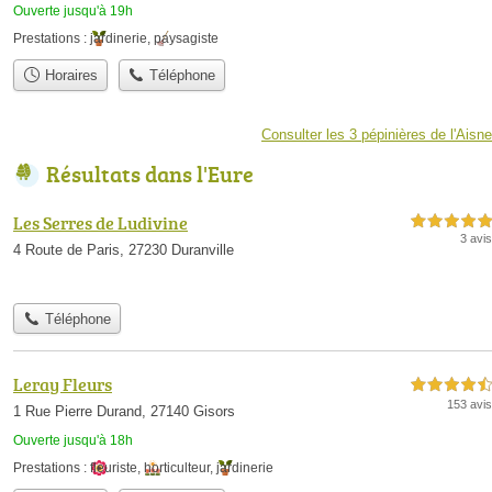
Ouverte jusqu'à 19h
Prestations :
jardinerie
,
paysagiste
Horaires
Téléphone
Consulter les 3 pépinières de l'Aisne
Résultats dans l'Eure
Les Serres de Ludivine
5,0 étoiles sur 5
3 avis
4 Route de Paris, 27230 Duranville
Téléphone
Leray Fleurs
4,5 étoiles sur 5
153 avis
1 Rue Pierre Durand, 27140 Gisors
Ouverte jusqu'à 18h
Prestations :
fleuriste
,
horticulteur
,
jardinerie