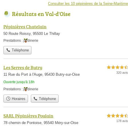
Consulter les 10 pépinières de la Seine-Maritime
Résultats en Val-d'Oise
Pépinières Chatelain
50 Route Roissy, 95500 Le Thillay
Prestations :
jardinerie
Téléphone
Les Serres de Butry
4,5 étoiles sur 5
320 avis
11 Rue du Port à l'Auge, 95430 Butry-sur-Oise
Ouverte jusqu'à 18h
Prestations :
jardinerie
Horaires
Téléphone
SARL Pépinières Poulain
4,5 étoiles sur 5
178 avis
78 chemin de Pontoise, 95540 Méry-sur-Oise