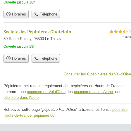
Ouverte jusqu'à 18h
Horaires
Téléphone
Société des Pépinières Chatelain
3,5 étoiles sur 5
6 avis
50 Route Roissy, 95500 Le Thillay
Ouverte jusqu'à 19h
Horaires
Téléphone
Consulter les 6 pépinières du Val-d'Oise
Pépinières .net recense également des pépinières en Hauts-de-France,
comme : une
pépinière en Val-d'Oise
, les
pépinières dans l'Aisne
, une
pépinière dans l'Eure
.
Retrouvez cette page "
pépinière Val-d'Oise
" à travers les liens :
pépinière
Hauts-de-France
,
pépinière 60
.