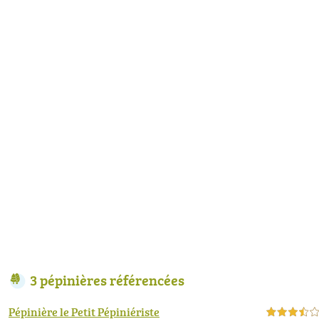
3 pépinières référencées
Pépinière le Petit Pépiniériste
3,5 étoiles sur 5