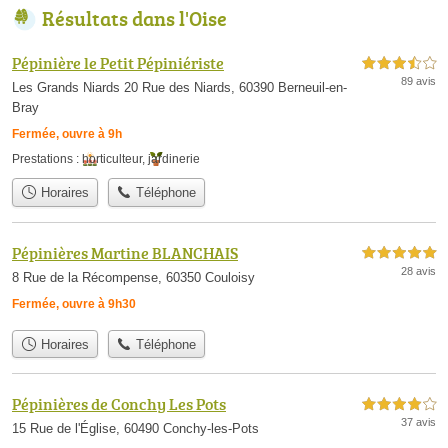
Résultats dans l'Oise
Pépinière le Petit Pépiniériste
3,5 étoiles sur 5
89 avis
Les Grands Niards 20 Rue des Niards, 60390 Berneuil-en-
Bray
Fermée, ouvre à 9h
Prestations :
horticulteur
,
jardinerie
Horaires
Téléphone
Pépinières Martine BLANCHAIS
5,0 étoiles sur 5
28 avis
8 Rue de la Récompense, 60350 Couloisy
Fermée, ouvre à 9h30
Horaires
Téléphone
Pépinières de Conchy Les Pots
4,0 étoiles sur 5
37 avis
15 Rue de l'Église, 60490 Conchy-les-Pots