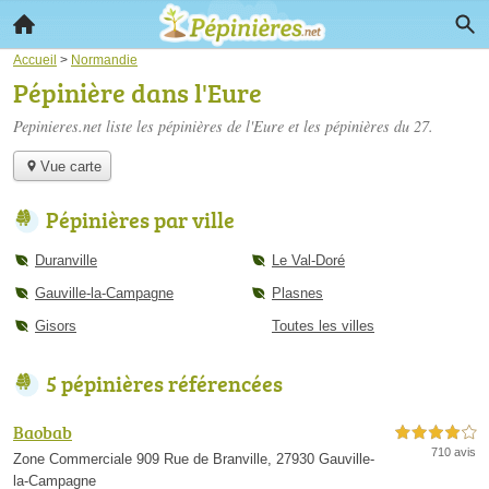
Accueil
>
Normandie
Pépinière dans l'Eure
Pepinieres.net liste les
pépinières de l'Eure
et les pépinières du 27.
Vue carte
Pépinières par ville
Duranville
Le Val-Doré
Gauville-la-Campagne
Plasnes
Gisors
Toutes les villes
5 pépinières référencées
Baobab
4,0 étoiles sur 5
710 avis
Zone Commerciale 909 Rue de Branville, 27930 Gauville-
la-Campagne