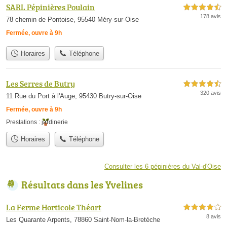
SARL Pépinières Poulain
4,5 étoiles sur 5
178 avis
78 chemin de Pontoise, 95540 Méry-sur-Oise
Fermée, ouvre à 9h
Horaires
Téléphone
Les Serres de Butry
4,5 étoiles sur 5
320 avis
11 Rue du Port à l'Auge, 95430 Butry-sur-Oise
Fermée, ouvre à 9h
Prestations :
jardinerie
Horaires
Téléphone
Consulter les 6 pépinières du Val-d'Oise
Résultats dans les Yvelines
La Ferme Horticole Théart
4,0 étoiles sur 5
8 avis
Les Quarante Arpents, 78860 Saint-Nom-la-Bretèche