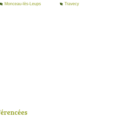
Monceau-lès-Leups
Travecy
férencées