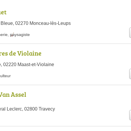
et
m Bleue, 02270 Monceau-lès-Leups
nerie
,
paysagiste
res de Violaine
e, 02220 Maast-et-Violaine
culteur
Van Assel
al Leclerc, 02800 Travecy