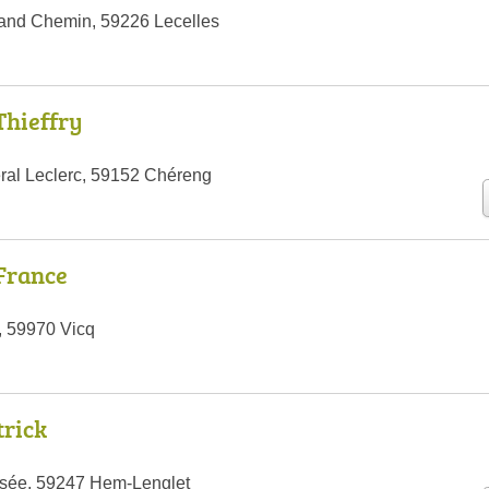
and Chemin, 59226 Lecelles
Thieffry
ral Leclerc, 59152 Chéreng
France
, 59970 Vicq
trick
nsée, 59247 Hem-Lenglet