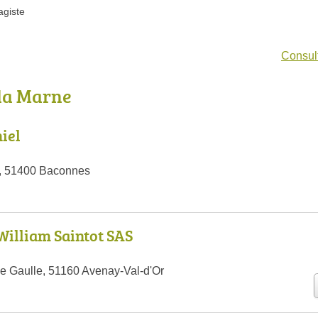
agiste
Consult
 la Marne
iel
e, 51400 Baconnes
William Saintot SAS
e Gaulle, 51160 Avenay-Val-d'Or