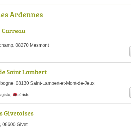
 les Ardennes
e Carreau
dchamp, 08270 Mesmont
de Saint Lambert
bogne, 08130 Saint-Lambert-et-Mont-de-Jeux
agiste
,
rosiériste
s Givetoises
, 08600 Givet