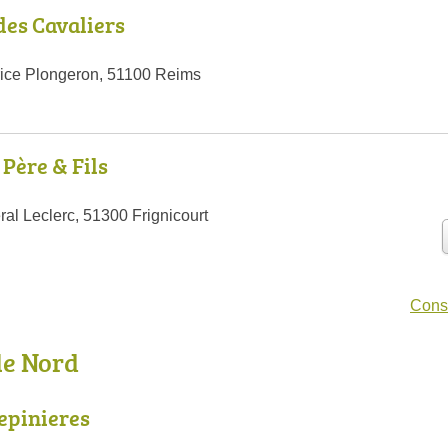
des Cavaliers
ice Plongeron, 51100 Reims
Père & Fils
al Leclerc, 51300 Frignicourt
Consu
le Nord
epinieres