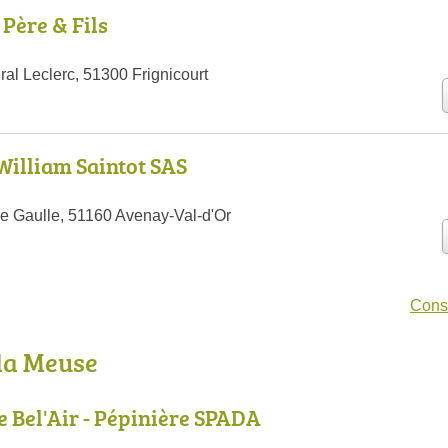
Père & Fils
al Leclerc, 51300 Frignicourt
William Saintot SAS
e Gaulle, 51160 Avenay-Val-d'Or
Consu
 la Meuse
e Bel'Air - Pépinière SPADA