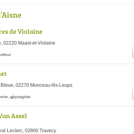
l'Aisne
res de Violaine
e, 02220 Maast-et-Violaine
culteur
et
m Bleue, 02270 Monceau-lès-Leups
nerie
,
paysagiste
Van Assel
al Leclerc, 02800 Travecy