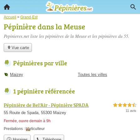
Accueil
>
Grand-Est
Pépinière dans la Meuse
Pepinieres.net liste les
pépinières de la Meuse
et les pépinières du 55.
Vue carte
Pépinières par ville
Maizey
Toutes les villes
1 pépinière référencée
Pépinière de Bel'Air - Pépinière SPADA
4,5 étoiles sur 5
11 avis
55 Route de Spada, 55300 Maizey
Fermée, ouvre demain à 9h
Prestations :
horticulteur
Horaires
Téléphone