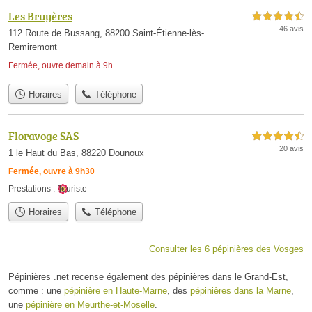
Les Bruyères
4,5 étoiles sur 5
46 avis
112 Route de Bussang, 88200 Saint-Étienne-lès-
Remiremont
Fermée, ouvre demain à 9h
Horaires
Téléphone
Floravoge SAS
4,5 étoiles sur 5
20 avis
1 le Haut du Bas, 88220 Dounoux
Fermée, ouvre à 9h30
Prestations :
fleuriste
Horaires
Téléphone
Consulter les 6 pépinières des Vosges
Pépinières .net recense également des pépinières dans le Grand-Est,
comme : une
pépinière en Haute-Marne
, des
pépinières dans la Marne
,
une
pépinière en Meurthe-et-Moselle
.