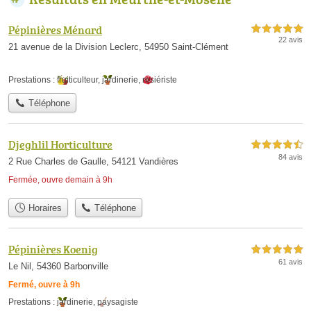
Pépinières Ménard
5,0 étoiles sur 5
22 avis
21 avenue de la Division Leclerc, 54950 Saint-Clément
Prestations :
fruiticulteur
,
jardinerie
,
rosiériste
Téléphone
Djeghlil Horticulture
4,5 étoiles sur 5
84 avis
2 Rue Charles de Gaulle, 54121 Vandières
Fermée, ouvre demain à 9h
Horaires
Téléphone
Pépinières Koenig
5,0 étoiles sur 5
61 avis
Le Nil, 54360 Barbonville
Fermé, ouvre à 9h
Prestations :
jardinerie
,
paysagiste