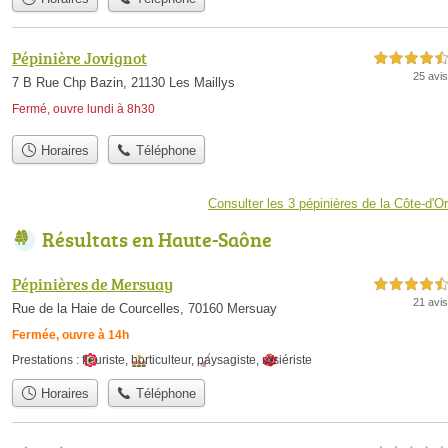
Pépinière Jovignot
4,5 étoiles sur 5
25 avis
7 B Rue Chp Bazin, 21130 Les Maillys
Fermé, ouvre lundi à 8h30
Horaires
Téléphone
Consulter les 3 pépinières de la Côte-d'Or
Résultats en Haute-Saône
Pépinières de Mersuay
4,5 étoiles sur 5
21 avis
Rue de la Haie de Courcelles, 70160 Mersuay
Fermée, ouvre à 14h
Prestations :
fleuriste
,
horticulteur
,
paysagiste
,
rosiériste
Horaires
Téléphone