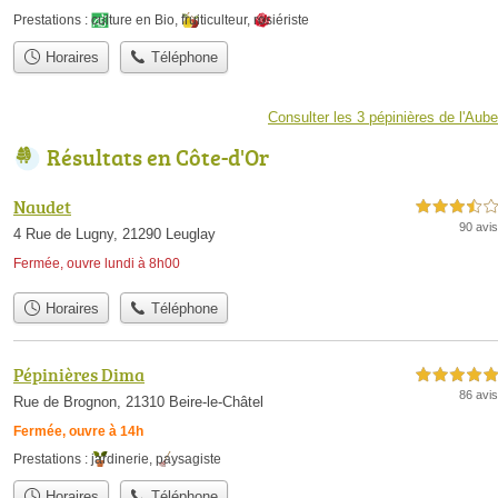
Prestations :
culture en Bio
,
fruiticulteur
,
rosiériste
Horaires
Téléphone
Consulter les 3 pépinières de l'Aube
Résultats en Côte-d'Or
Naudet
3,5 étoiles sur 5
90 avis
4 Rue de Lugny, 21290 Leuglay
Fermée, ouvre lundi à 8h00
Horaires
Téléphone
Pépinières Dima
5,0 étoiles sur 5
86 avis
Rue de Brognon, 21310 Beire-le-Châtel
Fermée, ouvre à 14h
Prestations :
jardinerie
,
paysagiste
Horaires
Téléphone