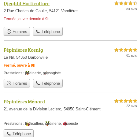
Djeghlil Horticulture
4,5 étoiles sur 5
84 avis
2 Rue Charles de Gaulle, 54121 Vandières
Fermée, ouvre demain à 9h
Horaires
Téléphone
Pépinières Koenig
5,0 étoiles sur 5
61 avis
Le Nil, 54360 Barbonville
Fermé, ouvre à 9h
Prestations :
jardinerie
,
paysagiste
Horaires
Téléphone
Pépinières Ménard
5,0 étoiles sur 5
22 avis
21 avenue de la Division Leclerc, 54950 Saint-Clément
Prestations :
fruiticulteur
,
jardinerie
,
rosiériste
Téléphone