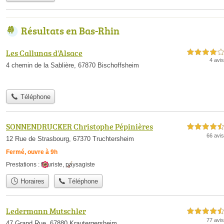
Résultats en Bas-Rhin
Les Callunas d'Alsace
4,0 étoiles sur 5
4 avis
4 chemin de la Sablière, 67870 Bischoffsheim
Téléphone
SONNENDRUCKER Christophe Pépinières
4,5 étoiles sur 5
66 avis
12 Rue de Strasbourg, 67370 Truchtersheim
Fermé, ouvre à 9h
Prestations :
fleuriste
,
paysagiste
Horaires
Téléphone
Ledermann Mutschler
4,5 étoiles sur 5
77 avis
47 Grand Rue, 67880 Krautergersheim