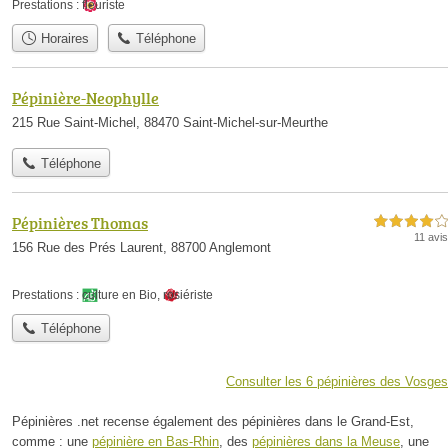
Prestations :
fleuriste
Horaires
Téléphone
Pépinière-Neophylle
215 Rue Saint-Michel, 88470 Saint-Michel-sur-Meurthe
Téléphone
Pépinières Thomas
4,0 étoiles sur 5
11 avis
156 Rue des Prés Laurent, 88700 Anglemont
Prestations :
culture en Bio
,
rosiériste
Téléphone
Consulter les 6 pépinières des Vosges
Pépinières .net recense également des pépinières dans le Grand-Est,
comme : une
pépinière en Bas-Rhin
, des
pépinières dans la Meuse
, une