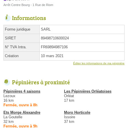
Arrêt Centre Bourg - 1 Rue de Riom
Informations
Forme juridique
SARL
SIRET
89498710600024
N° TVA Intra.
FR69894987106
Création
10 mars 2021
Éditer les informations de ma pépinière
Pépinières à proximité
Pépinières 4 saisons
Les Pépinières Orléatoises
Lezoux
Orléat
16 km
17 km
Fermée, ouvre à 8h
Ets Morge Alexandre
Moro Horticole
La Goutelle
Issoire
32 km
37 km
Fermée, ouvre à 9h