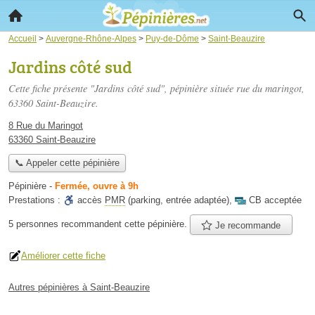
Accueil
>
Auvergne-Rhône-Alpes
>
Puy-de-Dôme
>
Saint-Beauzire
Jardins côté sud
Cette fiche présente "Jardins côté sud", pépinière située
rue du maringot
,
63360 Saint-Beauzire.
8 Rue du Maringot
63360 Saint-Beauzire
📞 Appeler cette pépinière
Pépinière
-
Fermée, ouvre à 9h
Prestations :
accès
PMR
(parking, entrée adaptée)
,
CB acceptée
5 personnes
recommandent
cette pépinière.
Je recommande
Améliorer cette fiche
Autres pépinières à Saint-Beauzire