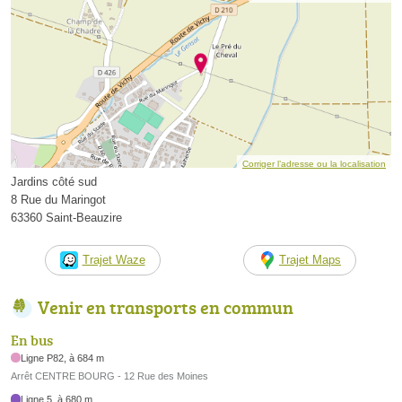
Corriger l’adresse ou la localisation
Jardins côté sud
8 Rue du Maringot
63360 Saint-Beauzire
Trajet Waze
Trajet Maps
Venir en transports en commun
En bus
Ligne P82, à 684 m
Arrêt CENTRE BOURG - 12 Rue des Moines
Ligne 5, à 680 m