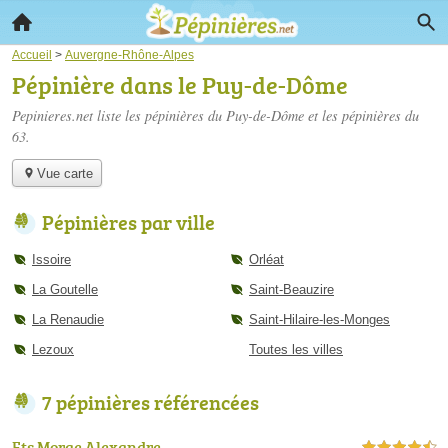
Accueil
>
Auvergne-Rhône-Alpes
Pépinière dans le Puy-de-Dôme
Pepinieres.net liste les
pépinières du Puy-de-Dôme
et les pépinières du
63.
Vue carte
Pépinières par ville
Issoire
Orléat
La Goutelle
Saint-Beauzire
La Renaudie
Saint-Hilaire-les-Monges
Lezoux
Toutes les villes
7 pépinières référencées
Ets Morge Alexandre
4,5 étoiles sur 5