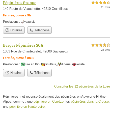
Pépinières Grange
4,5 étoiles sur 5
20 avis
140 Route de Veauchette, 42210 Craintilleux
Fermée, ouvre à 9h
Prestations :
paysagiste
Horaires
Téléphone
Berger Pépinières SCA
4,5 étoiles sur 5
25 avis
1353 Rue de Chantegrelet, 42600 Savigneux
Fermée, ouvre à 8h30
Prestations :
culture en Bio
,
fruiticulteur
,
jardinerie
,
rosiériste
Horaires
Téléphone
Consulter les 12 pépinières de la Loire
Pépinières .net recense également des pépinières en Auvergne-Rhône-
Alpes, comme : une
pépinière en Corrèze
, les
pépinières dans la Creuse
,
une
pépinière en Haute-Loire
.