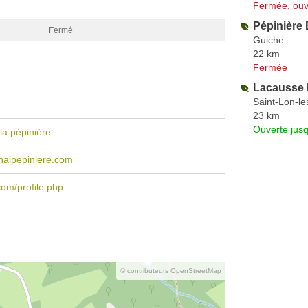
Fermée, ouv
Pépinière
Fermé
Guiche
22 km
Fermée
Lacausse 
Saint-Lon-l
23 km
Ouverte jus
la pépinière
aipepiniere.com
om/profile.php
© contributeurs OpenStreetMap