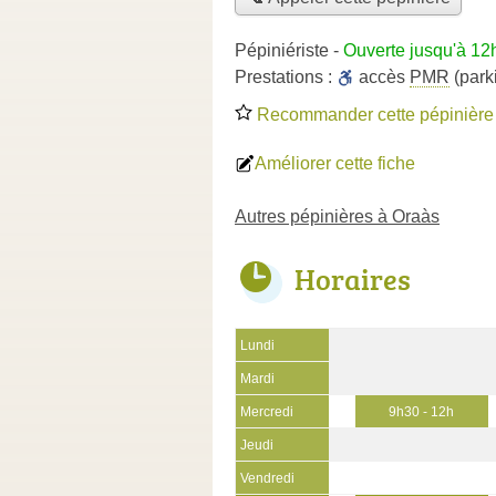
Pépiniériste
-
Ouverte jusqu'à 12
Prestations :
accès
PMR
(park
Recommander cette pépinière
Améliorer cette fiche
Autres pépinières à Oraàs
Horaires
Lundi
Mardi
Mercredi
9h30 - 12h
Jeudi
Vendredi