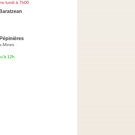
re lundi à 7h00
 Baratzean
Pépinières
es-Mines
qu'à 12h