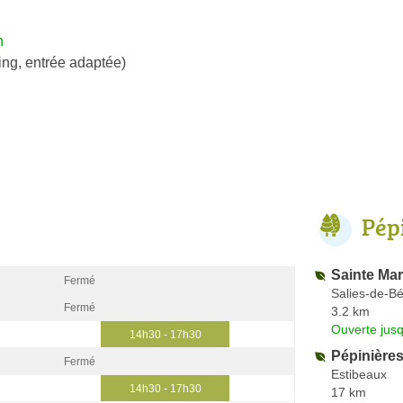
h
ing, entrée adaptée)
Pép
Sainte Mar
Fermé
Salies-de-B
Fermé
3.2 km
Ouverte jus
14h30 - 17h30
Pépinières
Fermé
Estibeaux
14h30 - 17h30
17 km