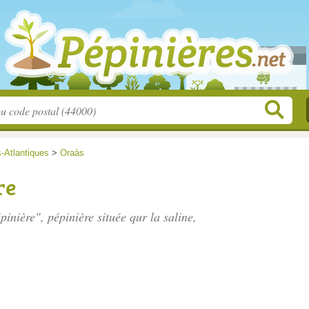
-Atlantiques
>
Oraàs
re
pinière", pépinière située
qur la saline
,