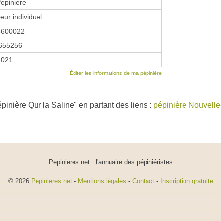
epiniere
eur individuel
5600022
655256
 2021
Éditer les informations de ma pépinière
inière Qur la Saline" en partant des liens :
pépinière Nouvelle
Pepinieres.net : l'annuaire des pépiniéristes
© 2026
Pepinieres.net
-
Mentions légales
-
Contact
-
Inscription gratuite