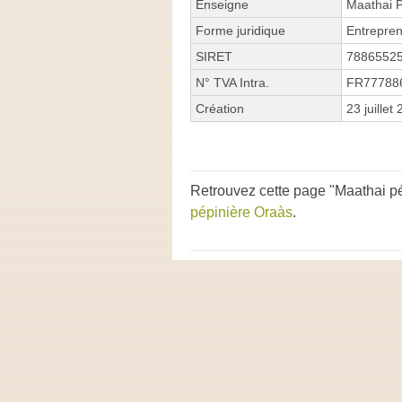
Enseigne
Maathai P
Forme juridique
Entrepren
SIRET
7886552
N° TVA Intra.
FR77788
Création
23 juillet
Retrouvez cette page "Maathai pép
pépinière Oraàs
.