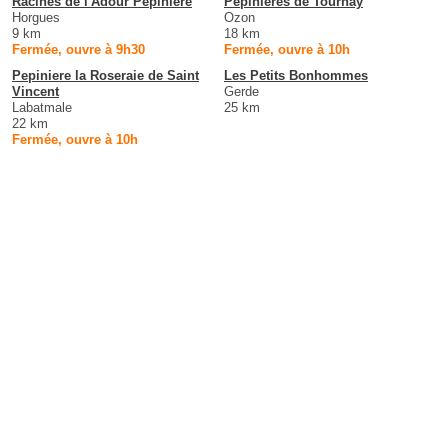
Racines de l'Adour Pépinière
Pépinières de Tournay
Horgues
Ozon
9 km
18 km
Fermée, ouvre à 9h30
Fermée, ouvre à 10h
Pepiniere la Roseraie de Saint
Les Petits Bonhommes
Vincent
Gerde
Labatmale
25 km
22 km
Fermée, ouvre à 10h