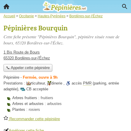
Accueil
>
Occitanie
>
Hautes-Pyrénées
>
Bordères-sur-l'Échez
Pépinières Bourquin
Cette fiche présente "Pépinières Bourquin", pépinière située
route de
bours
, 65320 Bordères-sur-l'Échez.
1 Bis Route de Bours
65320 Bordères-sur-l'Échez
📞 Appeler cette pépinière
Pépinière
-
Fermée, ouvre à 9h
Prestations :
horticulteur
,
jardinerie
,
accès
PMR
(parking, entrée
adaptée)
,
CB acceptée
Arbres fruitiers :
fruitiers
Arbres et arbustes :
arbustes
Plantes :
rosiers
Recommander cette pépinière
Améliorer cette fiche