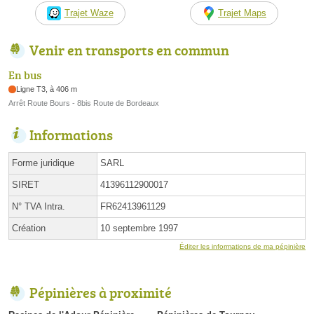
Trajet Waze
Trajet Maps
Venir en transports en commun
En bus
Ligne T3, à 406 m
Arrêt Route Bours - 8bis Route de Bordeaux
Informations
Forme juridique
SARL
SIRET
41396112900017
N° TVA Intra.
FR62413961129
Création
10 septembre 1997
Éditer les informations de ma pépinière
Pépinières à proximité