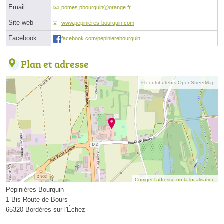
Email
pomes.pbourquinⓐorange.fr
Site web
www.pepinieres-bourquin.com
Facebook
facebook.com/pepinierebourquin
Plan et adresse
© contributeurs OpenStreetMap
Corriger l’adresse ou la localisation
Pépinières Bourquin
1 Bis Route de Bours
65320 Bordères-sur-l'Échez