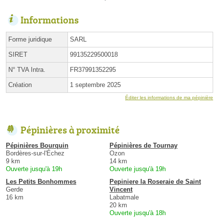
Informations
Forme juridique
SARL
SIRET
99135229500018
N° TVA Intra.
FR37991352295
Création
1 septembre 2025
Éditer les informations de ma pépinière
Pépinières à proximité
Pépinières Bourquin
Pépinières de Tournay
Bordères-sur-l'Échez
Ozon
9 km
14 km
Ouverte jusqu'à 19h
Ouverte jusqu'à 19h
Les Petits Bonhommes
Pepiniere la Roseraie de Saint
Gerde
Vincent
16 km
Labatmale
20 km
Ouverte jusqu'à 18h