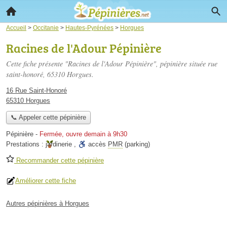
Accueil
>
Occitanie
>
Hautes-Pyrénées
>
Horgues
Racines de l'Adour Pépinière
Cette fiche présente "Racines de l'Adour Pépinière", pépinière située
rue
saint-honoré
, 65310 Horgues.
16 Rue Saint-Honoré
65310 Horgues
📞 Appeler cette pépinière
Pépinière
-
Fermée, ouvre demain à 9h30
Prestations :
jardinerie
,
accès
PMR
(parking)
Recommander cette pépinière
Améliorer cette fiche
Autres pépinières à Horgues