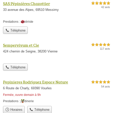
SAS Pépinières Chazottier
5,0 étoiles sur 5
42 avis
33 avenue des Alpes, 69510 Messimy
Prestations :
rosiériste
Téléphone
Sempervivum et Cie
5,0 étoiles sur 5
117 avis
424 chemin de Seigne, 38200 Vienne
Téléphone
Pepinieres Rodriguez Espace Nature
5,0 étoiles sur 5
54 avis
6 Route de Charly, 69390 Vourles
Fermée, ouvre demain à 9h
Prestations :
jardinerie
Horaires
Téléphone