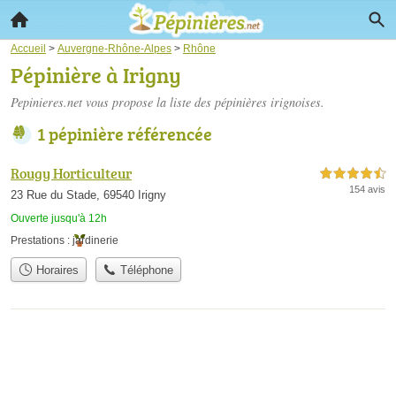
Accueil
>
Auvergne-Rhône-Alpes
>
Rhône
Pépinière à Irigny
Pepinieres.net vous propose la liste des
pépinières irignoises
.
1 pépinière référencée
Rougy Horticulteur
4,5 étoiles sur 5
154 avis
23 Rue du Stade, 69540 Irigny
Ouverte jusqu'à 12h
Prestations :
jardinerie
Horaires
Téléphone