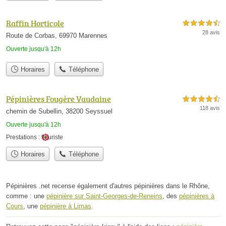
Raffin Horticole
4,5 étoiles sur 5
28 avis
Route de Corbas, 69970 Marennes
Ouverte jusqu'à 12h
Horaires
Téléphone
Pépinières Fougère Vaudaine
4,5 étoiles sur 5
118 avis
chemin de Subellin, 38200 Seyssuel
Ouverte jusqu'à 12h
Prestations :
fleuriste
Horaires
Téléphone
Pépinières .net recense également d'autres pépinières dans le Rhône,
comme : une
pépinière sur Saint-Georges-de-Reneins
, des
pépinières à
Cours
, une
pépinière à Limas
.