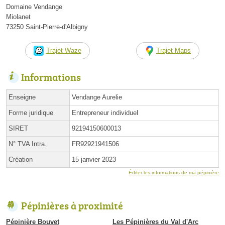
Domaine Vendange
Miolanet
73250 Saint-Pierre-d'Albigny
Trajet Waze
Trajet Maps
Informations
Enseigne
Vendange Aurelie
Forme juridique
Entrepreneur individuel
SIRET
92194150600013
N° TVA Intra.
FR92921941506
Création
15 janvier 2023
Éditer les informations de ma pépinière
Pépinières à proximité
Pépinière Bouvet
Les Pépinières du Val d'Arc