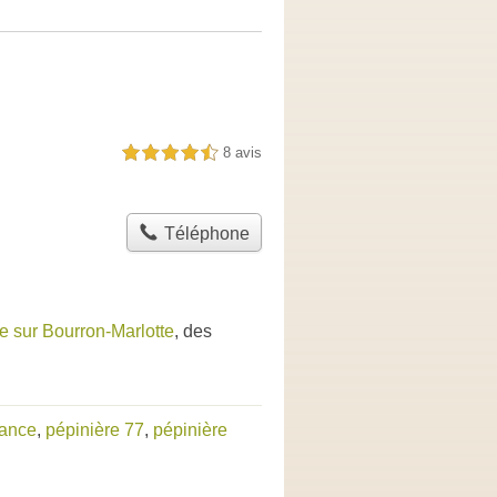
8 avis
4,5 étoiles sur 5
Téléphone
e sur Bourron-Marlotte
, des
rance
,
pépinière 77
,
pépinière