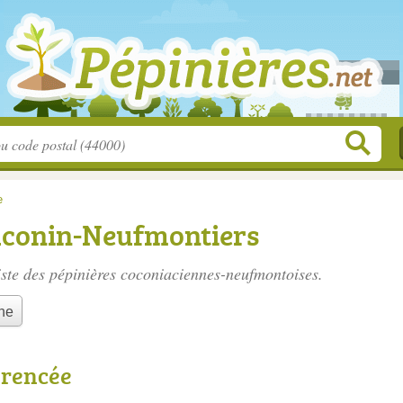
e
uconin-Neufmontiers
iste des
pépinières coconiaciennes-neufmontoises
.
he
érencée