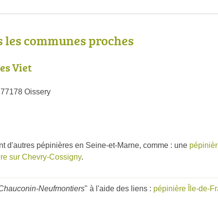
s les communes proches
es Viet
 77178 Oissery
nt d'autres pépinières en Seine-et-Marne, comme : une
pépinièr
ère sur Chevry-Cossigny
.
 Chauconin-Neufmontiers
" à l'aide des liens :
pépinière Île-de-F