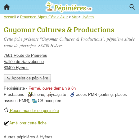
Accueil
>
Provence-Alpes-Côte d'Azur
>
Var
>
Hyères
Guyomar Cultures & Productions
Cette fiche présente "Guyomar Cultures & Productions", pépinière située
route de pierrefeu
, 83400 Hyères.
7681 Route de Pierrefeu
Vallée de Sauvebonne
83400 Hyères
📞 Appeler ce pépinière
Pépiniériste
-
Fermé, ouvre demain à 8h
Prestations :
jardinerie
,
paysagiste
,
accès
PMR
(parking, places
assises PMR)
,
CB acceptée
Recommander ce pépinière
Améliorer cette fiche
Autres pépinières à Hyères