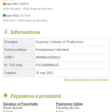
Ligne 883, à 625 m
Arrêt Decapris - 8326 Route de Pierrefeu
Ligne 8823, à 171 m
Arrêt Rico - 8049 Route de Pierrefeu
Informations
Enseigne
Guyomar Cultures & Productions
Forme juridique
Entrepreneur individuel
SIRET
89999610200013
N° TVA Intra.
FR11899996102
Création
25 mai 2021
Éditer les informations de ma pépinière
Pépinières à proximité
Sécateur et Fourchette
Pepinieres Vallee
Route Borrels
Pierrefeu-du-Var
4.9 km
5 km