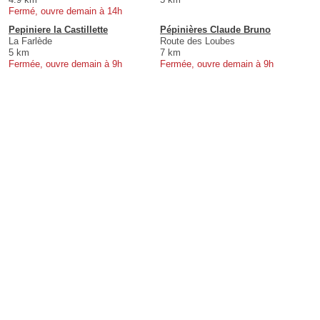
Fermé, ouvre demain à 14h
Pepiniere la Castillette
Pépinières Claude Bruno
La Farlède
Route des Loubes
5 km
7 km
Fermée, ouvre demain à 9h
Fermée, ouvre demain à 9h