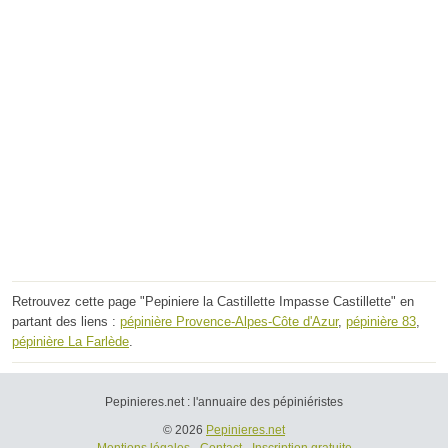
Retrouvez cette page "Pepiniere la Castillette Impasse Castillette" en
partant des liens :
pépinière Provence-Alpes-Côte d'Azur
,
pépinière 83
,
pépinière La Farlède
.
Pepinieres.net : l'annuaire des pépiniéristes
© 2026
Pepinieres.net