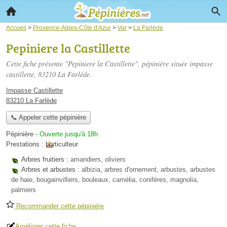
Accueil
>
Provence-Alpes-Côte d'Azur
>
Var
>
La Farlède
Pepiniere la Castillette
Cette fiche présente "Pepiniere la Castillette", pépinière située
impasse
castillette
, 83210 La Farlède.
Impasse Castillette
83210 La Farlède
📞 Appeler cette pépinière
Pépinière
-
Ouverte jusqu'à 18h
Prestations :
horticulteur
Arbres fruitiers :
amandiers, oliviers
Arbres et arbustes :
albizia, arbres d'ornement, arbustes, arbustes
de haie, bougainvilliers, bouleaux, camélia, conifères, magnolia,
palmiers
Recommander cette pépinière
Améliorer cette fiche