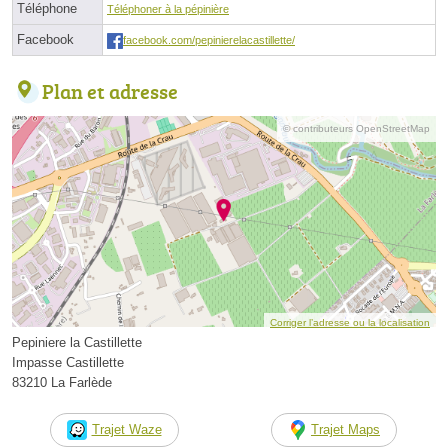
Téléphone
Téléphoner à la pépinière
Facebook
facebook.com/pepinierelacastillette/
Plan et adresse
© contributeurs OpenStreetMap
Corriger l’adresse ou la localisation
Pepiniere la Castillette
Impasse Castillette
83210 La Farlède
Trajet Waze
Trajet Maps