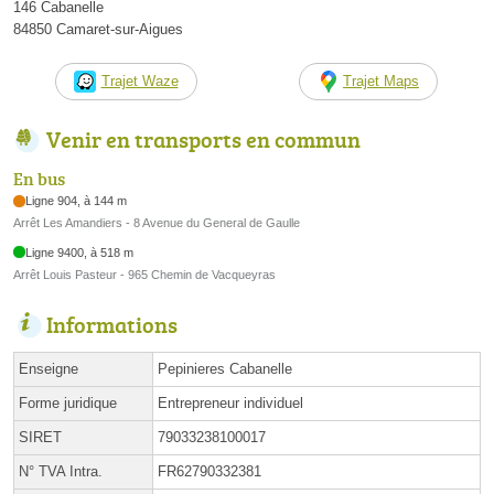
146 Cabanelle
84850 Camaret-sur-Aigues
Trajet Waze
Trajet Maps
Venir en transports en commun
En bus
Ligne 904, à 144 m
Arrêt Les Amandiers - 8 Avenue du General de Gaulle
Ligne 9400, à 518 m
Arrêt Louis Pasteur - 965 Chemin de Vacqueyras
Informations
Enseigne
Pepinieres Cabanelle
Forme juridique
Entrepreneur individuel
SIRET
79033238100017
N° TVA Intra.
FR62790332381