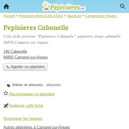
Accueil
>
Provence-Alpes-Côte d'Azur
>
Vaucluse
>
Camaret-sur-Aigues
Pepinieres Cabanelle
Cette fiche présente "Pepinieres Cabanelle", pépinière située
cabanelle
,
84850 Camaret-sur-Aigues.
146 Cabanelle
84850 Camaret-sur-Aigues
📞 Appeler ce pépinière
Arbres et arbustes :
arbustes
Recommander ce pépinière
Améliorer cette fiche
Renseigner les horaires
Autres pépinières à Camaret-sur-Aigues