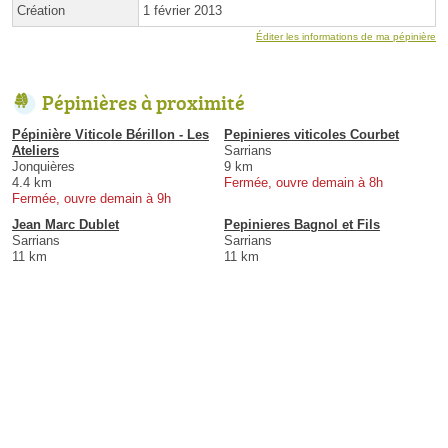
Création
1 février 2013
Éditer les informations de ma pépinière
Pépinières à proximité
Pépinière Viticole Bérillon - Les
Pepinieres viticoles Courbet
Ateliers
Sarrians
Jonquières
9 km
4.4 km
Fermée, ouvre demain à 8h
Fermée, ouvre demain à 9h
Jean Marc Dublet
Pepinieres Bagnol et Fils
Sarrians
Sarrians
11 km
11 km