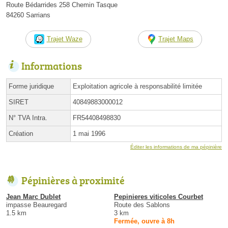
Route Bédarrides 258 Chemin Tasque
84260 Sarrians
Trajet Waze
Trajet Maps
Informations
Forme juridique
Exploitation agricole à responsabilité limitée
SIRET
40849883000012
N° TVA Intra.
FR54408498830
Création
1 mai 1996
Éditer les informations de ma pépinière
Pépinières à proximité
Jean Marc Dublet
Pepinieres viticoles Courbet
impasse Beauregard
Route des Sablons
1.5 km
3 km
Fermée, ouvre à 8h