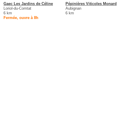
Gaec Les Jardins de Céline
Pépinières Viticoles Monard
Loriol-du-Comtat
Aubignan
6 km
6 km
Fermée, ouvre à 8h