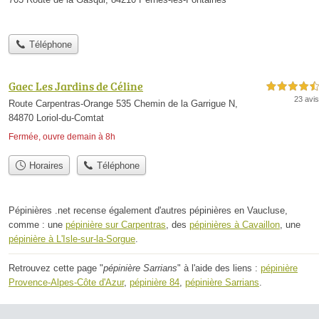
Téléphone
Gaec Les Jardins de Céline
4,5 étoiles sur 5
23 avis
Route Carpentras-Orange 535 Chemin de la Garrigue N,
84870 Loriol-du-Comtat
Fermée, ouvre demain à 8h
Horaires
Téléphone
Pépinières .net recense également d'autres pépinières en Vaucluse,
comme : une
pépinière sur Carpentras
, des
pépinières à Cavaillon
, une
pépinière à L'Isle-sur-la-Sorgue
.
Retrouvez cette page "
pépinière Sarrians
" à l'aide des liens :
pépinière
Provence-Alpes-Côte d'Azur
,
pépinière 84
,
pépinière Sarrians
.