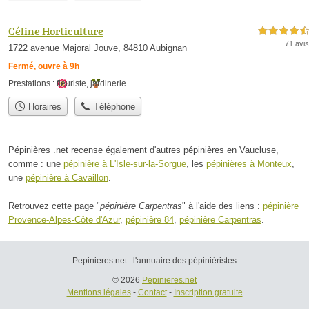
Céline Horticulture
4,5 étoiles sur 5
71 avis
1722 avenue Majoral Jouve, 84810 Aubignan
Fermé, ouvre à 9h
Prestations :
fleuriste
,
jardinerie
Horaires
Téléphone
Pépinières .net recense également d'autres pépinières en Vaucluse,
comme : une
pépinière à L'Isle-sur-la-Sorgue
, les
pépinières à Monteux
,
une
pépinière à Cavaillon
.
Retrouvez cette page "
pépinière Carpentras
" à l'aide des liens :
pépinière
Provence-Alpes-Côte d'Azur
,
pépinière 84
,
pépinière Carpentras
.
Pepinieres.net : l'annuaire des pépiniéristes
© 2026
Pepinieres.net
Mentions légales
-
Contact
-
Inscription gratuite