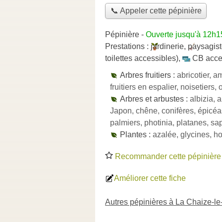
📞 Appeler cette pépinière
Pépinière
-
Ouverte jusqu'à 12h1
Prestations :
jardinerie
,
paysagis
toilettes accessibles)
,
CB acce
Arbres fruitiers :
abricotier, am
fruitiers en espalier, noisetiers,
Arbres et arbustes :
albizia, 
Japon, chêne, conifères, épicéas
palmiers, photinia, platanes, sap
Plantes :
azalée, glycines, ho
Recommander cette pépinière
Améliorer cette fiche
Autres pépinières à La Chaize-l