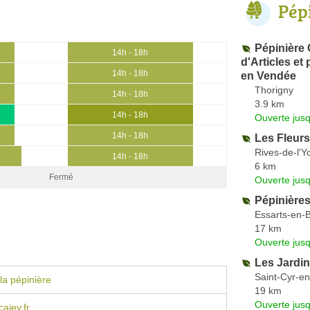
Pép
Pépinière 
14h - 18h
d'Articles et
14h - 18h
en Vendée
Thorigny
14h - 18h
3.9 km
14h - 18h
Ouverte jus
14h - 18h
Les Fleurs
Rives-de-l'Y
14h - 18h
6 km
Fermé
Ouverte jus
Pépinière
Essarts-en-
17 km
Ouverte jus
Les Jardi
Saint-Cyr-e
la pépinière
19 km
Ouverte jus
ajev.fr