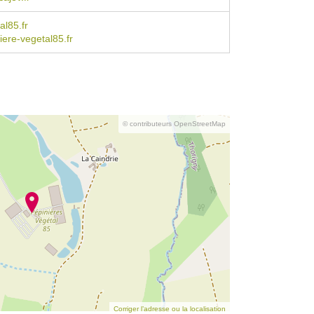
l85.fr
ere-vegetal85.fr
© contributeurs OpenStreetMap
Corriger l’adresse ou la localisation