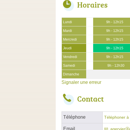
Horaires
Lundi
9h - 12h15
Mardi
9h - 12h15
Mercredi
9h - 12h15
Jeudi
9h - 12h15
Vendredi
9h - 12h15
Samedi
9h - 12h30
Dimanche
Signaler une erreur
Contact
Téléphone
Téléphoner à 
Email
agervierⓐc