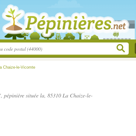
a Chaize-le-Vicomte
", pépinière située
la
, 85310 La Chaize-le-