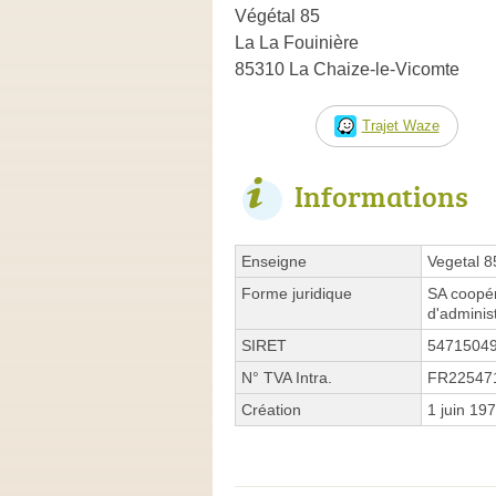
Végétal 85
La La Fouinière
85310 La Chaize-le-Vicomte
Trajet Waze
Informations
Enseigne
Vegetal 8
Forme juridique
SA coopér
d'adminis
SIRET
5471504
N° TVA Intra.
FR22547
Création
1 juin 19