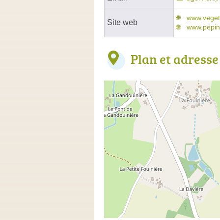
www.vegeta
Site web
www.pepini
Plan et adresse