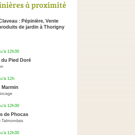
inières à proximité
Claveau : Pépinière, Vente
 produits de jardin à Thorigny
qu'à 12h30
 du Pied Doré
on
qu'à 12h
s Marmin
Bocage
qu'à 12h30
ns de Phocas
n-Talmondais
qu'à 12h30