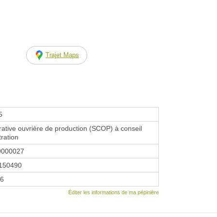
Trajet Maps
5
ative ouvrière de production (SCOP) à conseil
tration
9000027
150490
76
Éditer les informations de ma pépinière