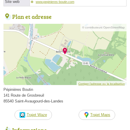
Site web
www.pepinieres-boutin.com
Plan et adresse
© contributeurs OpenStreetMap
Corriger l’adresse ou la localisation
Pépinières Boutin
141 Route de Grosbreuil
85540 Saint-Avaugourd-des-Landes
Trajet Waze
Trajet Maps
Informations