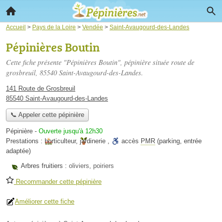
Accueil
>
Pays de la Loire
>
Vendée
>
Saint-Avaugourd-des-Landes
Pépinières Boutin
Cette fiche présente "Pépinières Boutin", pépinière située
route de
grosbreuil
, 85540 Saint-Avaugourd-des-Landes.
141 Route de Grosbreuil
85540 Saint-Avaugourd-des-Landes
📞 Appeler cette pépinière
Pépinière
-
Ouverte jusqu'à 12h30
Prestations :
horticulteur
,
jardinerie
,
accès
PMR
(parking, entrée
adaptée)
Arbres fruitiers :
oliviers, poiriers
Recommander cette pépinière
Améliorer cette fiche