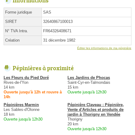
Forme juridique
SAS
SIRET
32640867100013
N° TVA Intra.
FR64326408671
Création
31 décembre 1982
Éditer les informations de ma pépinière
Pépinières à proximité
Les Fleurs du Pied Doré
Les Jardins de Phocas
Rives-de-l'Yon
Saint-Cyr-en-Talmondais
14 km
15 km
Ouverte jusqu'à 12h et rouvre à
Ouverte jusqu'à 12h30
14h
Pépinières Marmin
Pépinière Claveau : Pépinière,
Les Sables-d'Olonne
Vente d'Articles et produits de
18 km
jardin à Thorigny en Vendée
Ouverte jusqu'à 12h30
Thorigny
20 km
Ouverte jusqu'à 12h30