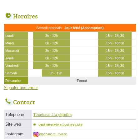
Horaires
Samedi prochain :
Jour férié (Assomption)
Lundi
8h - 12h
15h - 18h30
Mardi
8h - 12h
15h - 18h30
Mercredi
8h - 12h
15h - 18h30
Jeudi
8h - 12h
15h - 18h30
Vendredi
8h - 12h
15h - 18h30
Samedi
9h - 12h
15h - 18h30
Dimanche
Fermé
Signaler une erreur
Contact
Téléphone
Téléphoner à la pépinière
Site web
pepiniereriviere.business.site
Instagram
@pepiniere_riviere