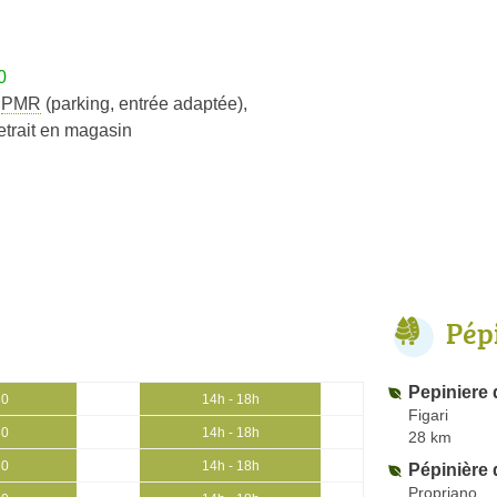
0
s
PMR
(parking, entrée adaptée)
,
etrait en magasin
Pép
Pepiniere 
30
14h - 18h
Figari
30
14h - 18h
28 km
30
14h - 18h
Pépinière 
Propriano