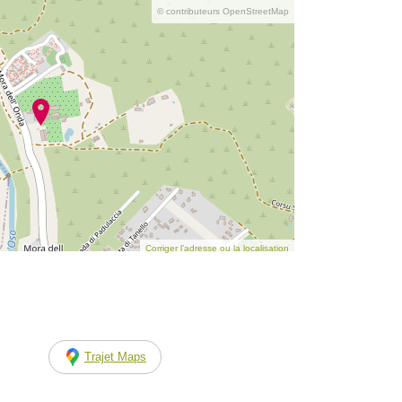
© contributeurs OpenStreetMap
Corriger l’adresse ou la localisation
Trajet Maps