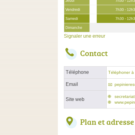
Jeudi
7h30 - 12h
Vendredi
7h30 - 12h
Samedi
7h30 - 12h
Dimanche
Signaler une erreur
Contact
Téléphone
Téléphoner à 
Email
pepiniere
secretaria
Site web
www.pepini
Plan et adresse