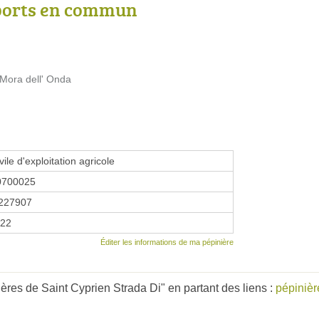
ports en commun
 Mora dell' Onda
vile d'exploitation agricole
0700025
227907
022
Éditer les informations de ma pépinière
ères de Saint Cyprien Strada Di" en partant des liens :
pépinièr