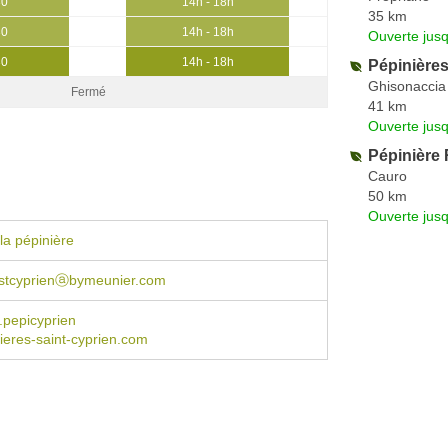
30
14h - 18h
35 km
30
14h - 18h
Ouverte jus
30
14h - 18h
Pépinières
Ghisonaccia
Fermé
41 km
Ouverte jus
Pépinière 
Cauro
50 km
Ouverte jus
la pépinière
sstcyprienⓐbymeunier.com
t.pepicyprien
eres-saint-cyprien.com