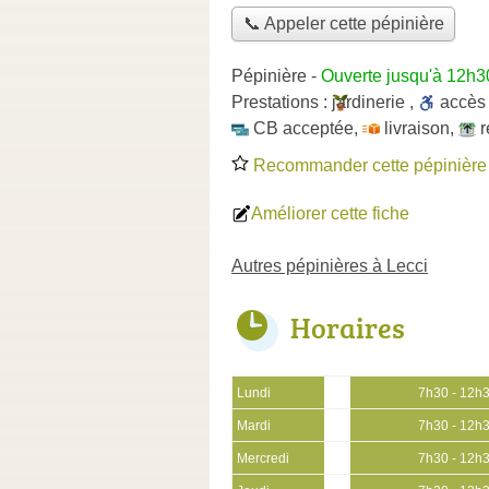
📞 Appeler cette pépinière
Pépinière
-
Ouverte jusqu'à 12h3
Prestations :
jardinerie
,
accè
CB acceptée
,
livraison
,
r
Recommander cette pépinière
Améliorer cette fiche
Autres pépinières à Lecci
Horaires
Lundi
7h30 - 12h
Mardi
7h30 - 12h
Mercredi
7h30 - 12h