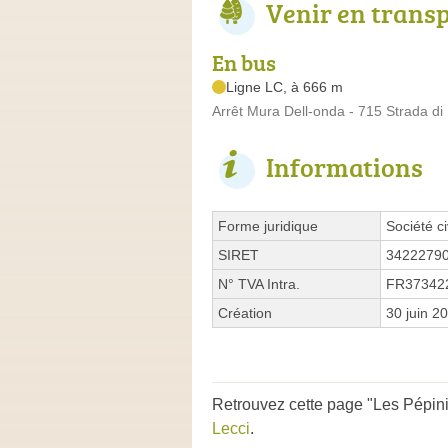
Venir en trans
En bus
Ligne LC, à 666 m
Arrêt Mura Dell-onda - 715 Strada di
Informations
Forme juridique
Société ci
SIRET
3422279
N° TVA Intra.
FR37342
Création
30 juin 2
Retrouvez cette page "Les Pépini
Lecci
.