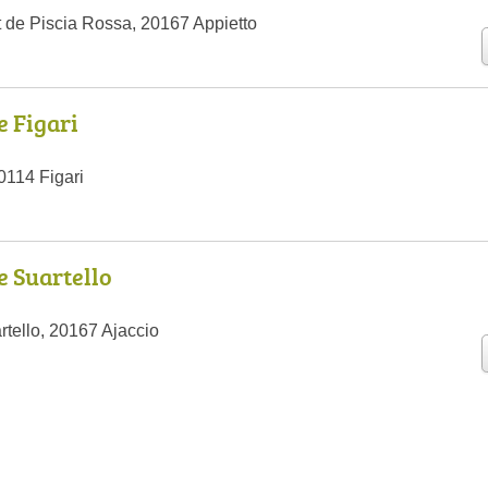
de Piscia Rossa, 20167 Appietto
e Figari
0114 Figari
e Suartello
tello, 20167 Ajaccio