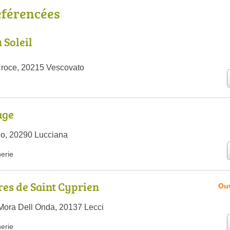
éférencées
Soleil
Croce, 20215 Vescovato
age
go, 20290 Lucciana
nerie
res de Saint Cyprien
Ouv
Mora Dell Onda, 20137 Lecci
nerie