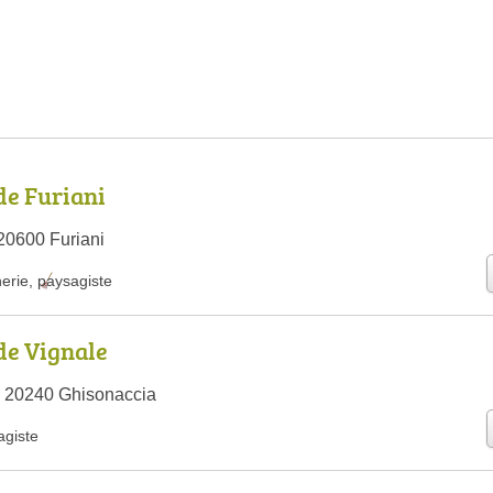
de Furiani
 20600 Furiani
nerie
,
paysagiste
de Vignale
, 20240 Ghisonaccia
agiste