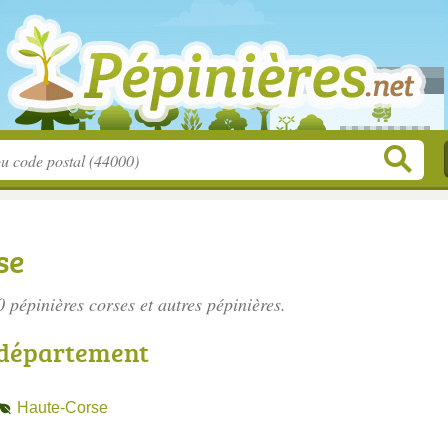
se
10
pépinières corses
et autres pépinières.
 département
Haute-Corse