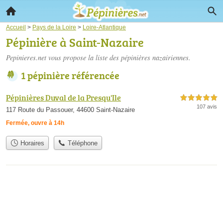
Accueil
>
Pays de la Loire
>
Loire-Atlantique
Pépinière à Saint-Nazaire
Pepinieres.net vous propose la liste des
pépinières nazairiennes
.
1 pépinière référencée
Pépinières Duval de la Presqu'Ile
5,0 étoiles sur 5
107 avis
117 Route du Passouer, 44600 Saint-Nazaire
Fermée, ouvre à 14h
Horaires
Téléphone