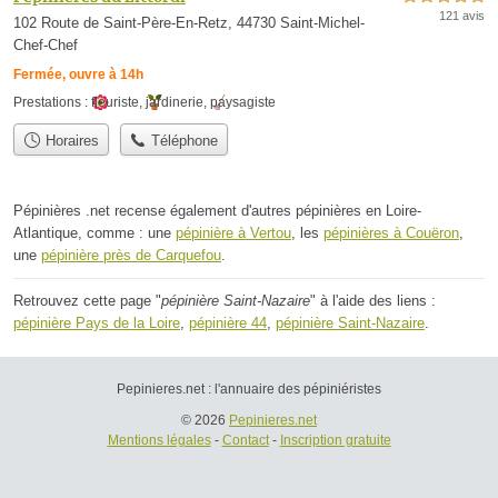
121 avis
102 Route de Saint-Père-En-Retz, 44730 Saint-Michel-
Chef-Chef
Fermée, ouvre à 14h
Prestations :
fleuriste
,
jardinerie
,
paysagiste
Horaires
Téléphone
Pépinières .net recense également d'autres pépinières en Loire-
Atlantique, comme : une
pépinière à Vertou
, les
pépinières à Couëron
,
une
pépinière près de Carquefou
.
Retrouvez cette page "
pépinière Saint-Nazaire
" à l'aide des liens :
pépinière Pays de la Loire
,
pépinière 44
,
pépinière Saint-Nazaire
.
Pepinieres.net : l'annuaire des pépiniéristes
© 2026
Pepinieres.net
Mentions légales
-
Contact
-
Inscription gratuite