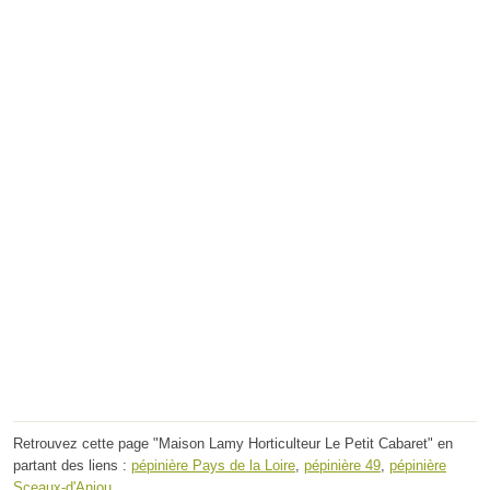
Retrouvez cette page "Maison Lamy Horticulteur Le Petit Cabaret" en
partant des liens :
pépinière Pays de la Loire
,
pépinière 49
,
pépinière
Sceaux-d'Anjou
.