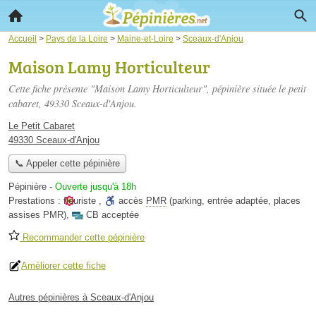
Accueil
>
Pays de la Loire
>
Maine-et-Loire
>
Sceaux-d'Anjou
Maison Lamy Horticulteur
Cette fiche présente "Maison Lamy Horticulteur", pépinière située
le petit
cabaret
, 49330 Sceaux-d'Anjou.
Le Petit Cabaret
49330 Sceaux-d'Anjou
📞 Appeler cette pépinière
Pépinière
-
Ouverte jusqu'à 18h
Prestations :
fleuriste
,
accès
PMR
(parking, entrée adaptée, places
assises PMR)
,
CB acceptée
Recommander cette pépinière
Améliorer cette fiche
Autres pépinières à Sceaux-d'Anjou