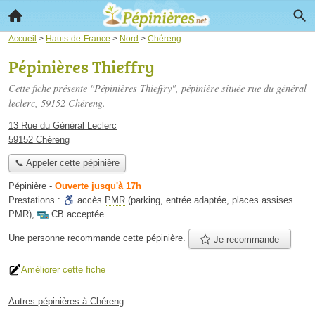
Accueil
>
Hauts-de-France
>
Nord
>
Chéreng
Pépinières Thieffry
Cette fiche présente "Pépinières Thieffry", pépinière située
rue du général
leclerc
, 59152 Chéreng.
13 Rue du Général Leclerc
59152 Chéreng
📞 Appeler cette pépinière
Pépinière
-
Ouverte jusqu'à 17h
Prestations :
accès
PMR
(parking, entrée adaptée, places assises
PMR)
,
CB acceptée
Une personne
recommande
cette pépinière.
Je recommande
Améliorer cette fiche
Autres pépinières à Chéreng