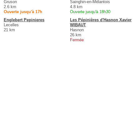
Gruson
Sainghin-en-Mélantois
2.6 km
4.8 km
Ouverte jusqu'à 17h
Ouverte jusqu'à 18h30
Englebert Pepinieres
Les Pépinières d'Hasnon Xavier
Lecelles
WIBAUT
21 km
Hasnon
26 km
Fermée