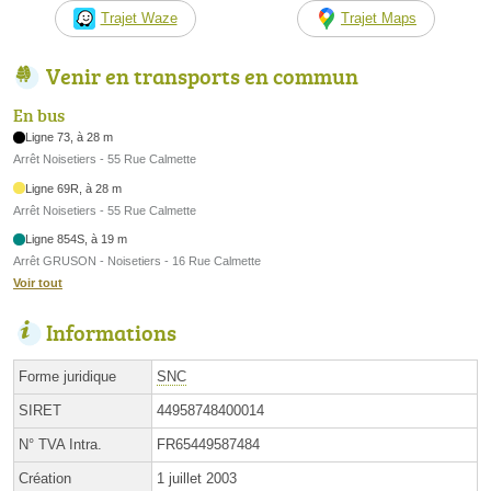
Trajet Waze
Trajet Maps
Venir en transports en commun
En bus
Ligne 73, à 28 m
Arrêt Noisetiers - 55 Rue Calmette
Ligne 69R, à 28 m
Arrêt Noisetiers - 55 Rue Calmette
Ligne 854S, à 19 m
Arrêt GRUSON - Noisetiers - 16 Rue Calmette
Voir tout
Informations
Forme juridique
SNC
SIRET
44958748400014
N° TVA Intra.
FR65449587484
Création
1 juillet 2003