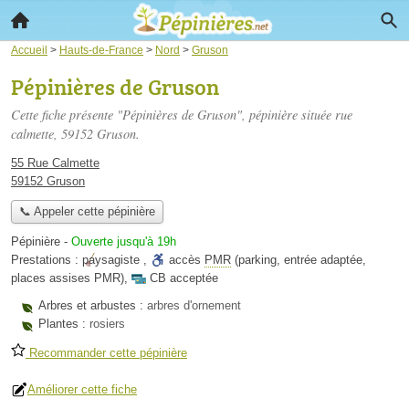
Accueil
>
Hauts-de-France
>
Nord
>
Gruson
Pépinières de Gruson
Cette fiche présente "Pépinières de Gruson", pépinière située
rue
calmette
, 59152 Gruson.
55 Rue Calmette
59152 Gruson
📞 Appeler cette pépinière
Pépinière
-
Ouverte jusqu'à 19h
Prestations :
paysagiste
,
accès
PMR
(parking, entrée adaptée,
places assises PMR)
,
CB acceptée
Arbres et arbustes :
arbres d'ornement
Plantes :
rosiers
Recommander cette pépinière
Améliorer cette fiche