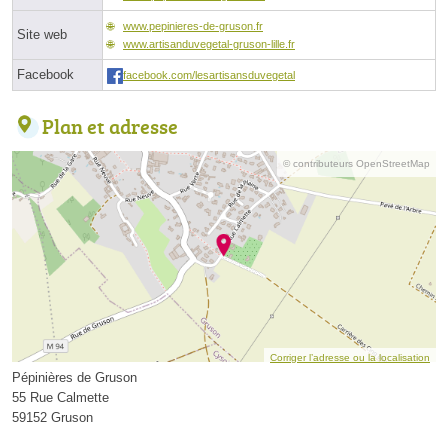
www.pepinieres-de-gruson.fr
Site web
www.artisanduvegetal-gruson-lille.fr
Facebook
facebook.com/lesartisansduvegetal
Plan et adresse
© contributeurs OpenStreetMap
Corriger l’adresse ou la localisation
Pépinières de Gruson
55 Rue Calmette
59152 Gruson