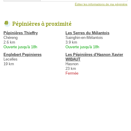
Éditer les informations de ma pépinière
Pépinières à proximité
Pépinières Thieffry
Les Serres du Mélantois
Chéreng
Sainghin-en-Mélantois
2.6 km
3.9 km
Ouverte jusqu'à 18h
Ouverte jusqu'à 18h
Englebert Pepinieres
Les Pépinières d'Hasnon Xavier
Lecelles
WIBAUT
19 km
Hasnon
23 km
Fermée