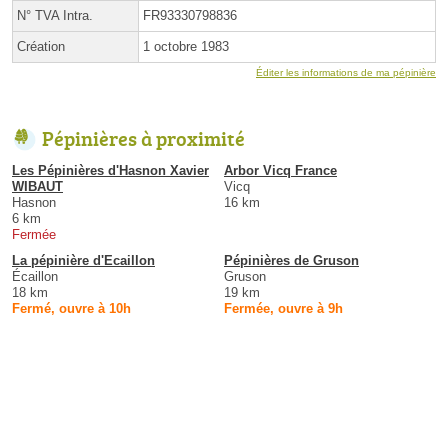
N° TVA Intra.
FR93330798836
Création
1 octobre 1983
Éditer les informations de ma pépinière
Pépinières à proximité
Les Pépinières d'Hasnon Xavier
Arbor Vicq France
WIBAUT
Vicq
Hasnon
16 km
6 km
Fermée
La pépinière d'Ecaillon
Pépinières de Gruson
Écaillon
Gruson
18 km
19 km
Fermé, ouvre à 10h
Fermée, ouvre à 9h