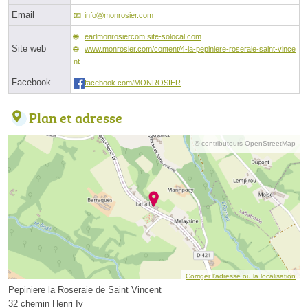
Email
infoⓐmonrosier.com
earlmonrosiercom.site-solocal.com
Site web
www.monrosier.com/content/4-la-pepiniere-roseraie-saint-vince
nt
Facebook
facebook.com/MONROSIER
Plan et adresse
© contributeurs OpenStreetMap
Corriger l’adresse ou la localisation
Pepiniere la Roseraie de Saint Vincent
32 chemin Henri Iv