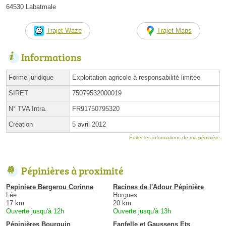
64530 Labatmale
Trajet Waze
Trajet Maps
Informations
Forme juridique
Exploitation agricole à responsabilité limitée
SIRET
75079532000019
N° TVA Intra.
FR91750795320
Création
5 avril 2012
Éditer les informations de ma pépinière
Pépinières à proximité
Pepiniere Bergerou Corinne
Racines de l'Adour Pépinière
Lée
Horgues
17 km
20 km
Ouverte jusqu'à 12h
Ouverte jusqu'à 13h
Pépinières Bourquin
Fanfelle et Gaussens Ets