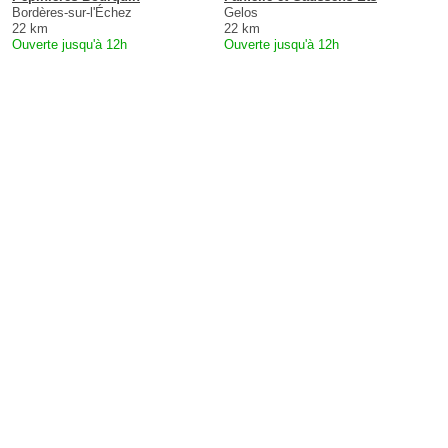
Bordères-sur-l'Échez
Gelos
22 km
22 km
Ouverte jusqu'à 12h
Ouverte jusqu'à 12h