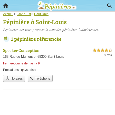
Accueil
>
Grand-Est
>
Haut-Rhin
Pépinière à Saint-Louis
Pepinieres.net vous propose la liste des
pépinières ludoviciennes
.
1 pépinière référencée
Specker Conception
4,5 étoiles sur 5
9 avis
168 Rue de Mulhouse, 68300 Saint-Louis
Fermée, ouvre demain à 9h
Prestations :
paysagiste
Horaires
Téléphone