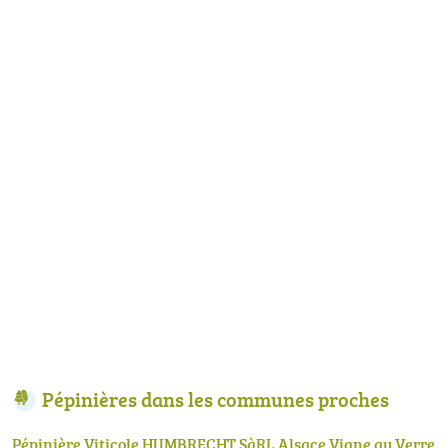
Pépinières dans les communes proches
Pépinière Viticole HUMBRECHT SàRL Alsace Vigne au Verre