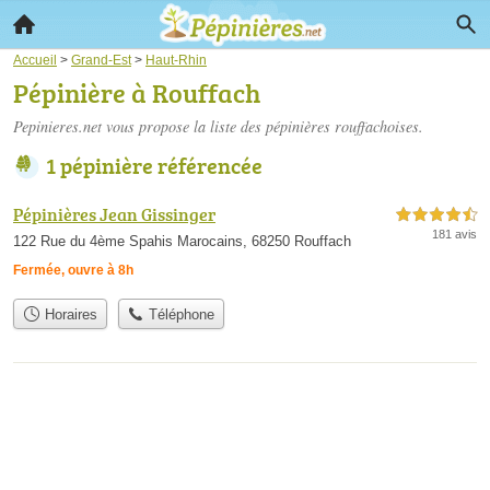
Accueil
>
Grand-Est
>
Haut-Rhin
Pépinière à Rouffach
Pepinieres.net vous propose la liste des
pépinières rouffachoises
.
1 pépinière référencée
Pépinières Jean Gissinger
4,5 étoiles sur 5
181 avis
122 Rue du 4ème Spahis Marocains, 68250 Rouffach
Fermée, ouvre à 8h
Horaires
Téléphone