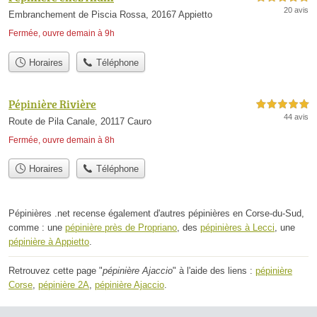
20 avis
Embranchement de Piscia Rossa, 20167 Appietto
Fermée, ouvre demain à 9h
Horaires
Téléphone
Pépinière Rivière
5,0 étoiles sur 5
44 avis
Route de Pila Canale, 20117 Cauro
Fermée, ouvre demain à 8h
Horaires
Téléphone
Pépinières .net recense également d'autres pépinières en Corse-du-Sud,
comme : une
pépinière près de Propriano
, des
pépinières à Lecci
, une
pépinière à Appietto
.
Retrouvez cette page "
pépinière Ajaccio
" à l'aide des liens :
pépinière
Corse
,
pépinière 2A
,
pépinière Ajaccio
.