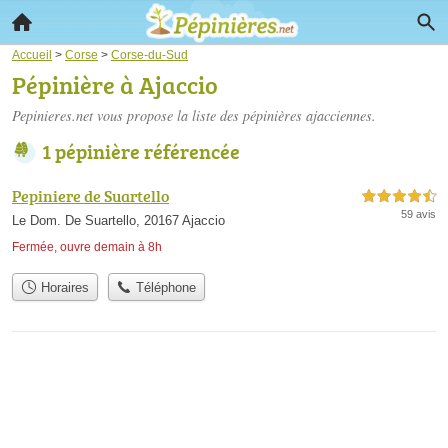
Accueil
>
Corse
>
Corse-du-Sud
Pépinière à Ajaccio
Pepinieres.net vous propose la liste des
pépinières ajacciennes
.
1 pépinière référencée
Pepiniere de Suartello
4,5 étoiles sur 5
59 avis
Le Dom. De Suartello, 20167 Ajaccio
Fermée, ouvre demain à 8h
Horaires
Téléphone