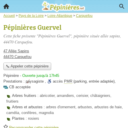
Accueil
>
Pays de la Loire
>
Loire-Atlantique
>
Carquefou
Pépinières Guervel
Cette fiche présente "Pépinières Guervel", pépinière située
allée sapins
,
44470 Carquefou.
47 Allée Sapins
44470 Carquefou
📞 Appeler cette pépinière
Pépinière
-
Ouverte jusqu'à 17h45
Prestations :
paysagiste
,
accès
PMR
(parking, entrée adaptée)
,
CB acceptée
Arbres fruitiers :
abricotier, amandiers, cerisier, châtaigniers,
fruitiers
Arbres et arbustes :
arbres d'ornement, arbustes, arbustes de haie,
camélia, conifères, magnolia
Plantes :
rosiers
Recommander cette pépinière