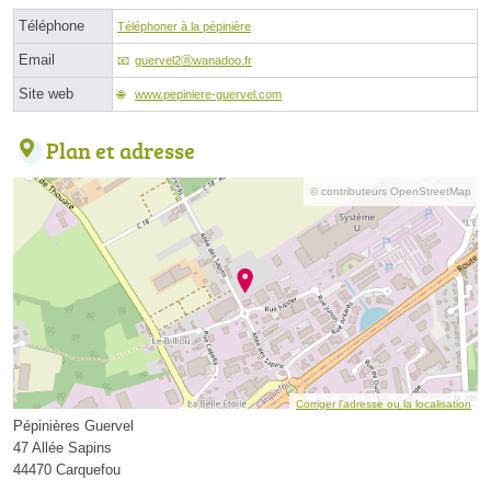
Téléphone
Téléphoner à la pépinière
Email
guervel2ⓐwanadoo.fr
Site web
www.pepiniere-guervel.com
Plan et adresse
© contributeurs OpenStreetMap
Corriger l’adresse ou la localisation
Pépinières Guervel
47 Allée Sapins
44470 Carquefou