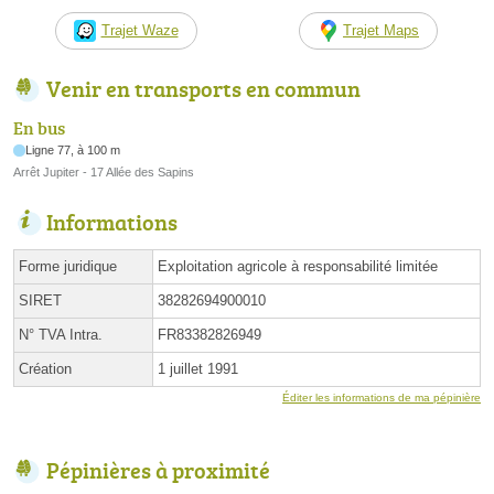
Trajet Waze
Trajet Maps
Venir en transports en commun
En bus
Ligne 77, à 100 m
Arrêt Jupiter - 17 Allée des Sapins
Informations
Forme juridique
Exploitation agricole à responsabilité limitée
SIRET
38282694900010
N° TVA Intra.
FR83382826949
Création
1 juillet 1991
Éditer les informations de ma pépinière
Pépinières à proximité