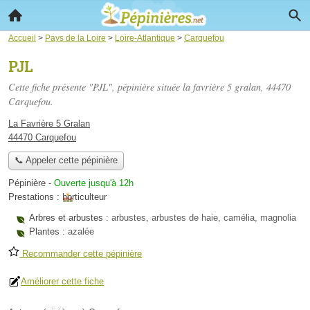
Accueil
>
Pays de la Loire
>
Loire-Atlantique
>
Carquefou
PJL
Cette fiche présente "PJL", pépinière située
la favrière 5 gralan
, 44470
Carquefou.
La Favrière 5 Gralan
44470 Carquefou
📞 Appeler cette pépinière
Pépinière
-
Ouverte jusqu'à 12h
Prestations :
horticulteur
Arbres et arbustes :
arbustes, arbustes de haie, camélia, magnolia
Plantes :
azalée
Recommander cette pépinière
Améliorer cette fiche