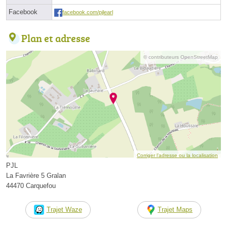
Facebook
facebook.com/pjlearl
Plan et adresse
© contributeurs OpenStreetMap
Corriger l’adresse ou la localisation
PJL
La Favrière 5 Gralan
44470 Carquefou
Trajet Waze
Trajet Maps