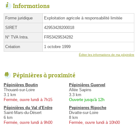
Informations
Forme juridique
Exploitation agricole à responsabilité limitée
SIRET
42953428200018
N° TVA Intra.
FR53429534282
Création
1 octobre 1999
Éditer les informations de ma pépinière
Pépinières à proximité
Pépinières Boutin
Pépinières Guervel
Thouaré-sur-Loire
Allée Sapins
3.1 km
3.3 km
Fermée, ouvre lundi à 7h15
Ouverte jusqu'à 12h
Pépinières du Val d'Erdre
Pepinieres Ripoche
Saint-Mars-du-Désert
Divatte-sur-Loire
6 km
8 km
Fermée, ouvre lundi à 9h00
Fermée, ouvre lundi à 10h00