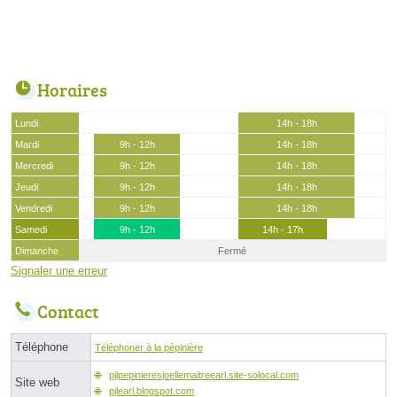
Horaires
Lundi
14h - 18h
Mardi
9h - 12h
14h - 18h
Mercredi
9h - 12h
14h - 18h
Jeudi
9h - 12h
14h - 18h
Vendredi
9h - 12h
14h - 18h
Samedi
9h - 12h
14h - 17h
Dimanche
Fermé
Signaler une erreur
Contact
Téléphone
Téléphoner à la pépinière
pjlpepinieresjoellemaitreearl.site-solocal.com
Site web
pjlearl.blogspot.com