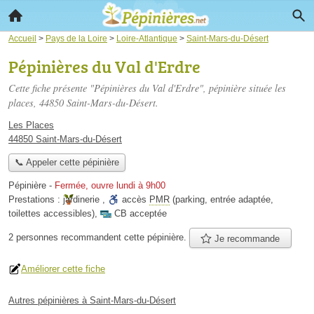
Accueil
>
Pays de la Loire
>
Loire-Atlantique
>
Saint-Mars-du-Désert
Pépinières du Val d'Erdre
Cette fiche présente "Pépinières du Val d'Erdre", pépinière située
les
places
, 44850 Saint-Mars-du-Désert.
Les Places
44850 Saint-Mars-du-Désert
📞 Appeler cette pépinière
Pépinière
-
Fermée, ouvre lundi à 9h00
Prestations :
jardinerie
,
accès
PMR
(parking, entrée adaptée,
toilettes accessibles)
,
CB acceptée
2 personnes
recommandent
cette pépinière.
Je recommande
Améliorer cette fiche
Autres pépinières à Saint-Mars-du-Désert