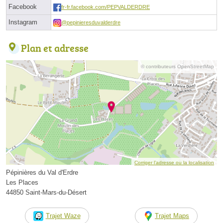
Facebook
fr-fr.facebook.com/PEPVALDERDRE
Instagram
@pepinieresduvalderdre
Plan et adresse
© contributeurs OpenStreetMap
Corriger l’adresse ou la localisation
Pépinières du Val d'Erdre
Les Places
44850 Saint-Mars-du-Désert
Trajet Waze
Trajet Maps