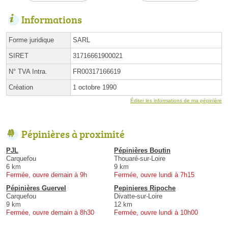
Informations
Forme juridique
SARL
SIRET
31716661900021
N° TVA Intra.
FR00317166619
Création
1 octobre 1990
Éditer les informations de ma pépinière
Pépinières à proximité
PJL
Pépinières Boutin
Carquefou
Thouaré-sur-Loire
6 km
9 km
Fermée, ouvre demain à 9h
Fermée, ouvre lundi à 7h15
Pépinières Guervel
Pepinieres Ripoche
Carquefou
Divatte-sur-Loire
9 km
12 km
Fermée, ouvre demain à 8h30
Fermée, ouvre lundi à 10h00