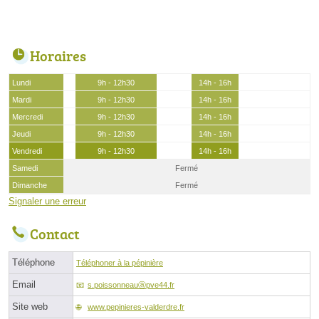
Horaires
Lundi
9h - 12h30
14h - 16h
Mardi
9h - 12h30
14h - 16h
Mercredi
9h - 12h30
14h - 16h
Jeudi
9h - 12h30
14h - 16h
Vendredi
9h - 12h30
14h - 16h
Samedi
Fermé
Dimanche
Fermé
Signaler une erreur
Contact
Téléphone
Téléphoner à la pépinière
Email
s.poissonneauⓐpve44.fr
Site web
www.pepinieres-valderdre.fr