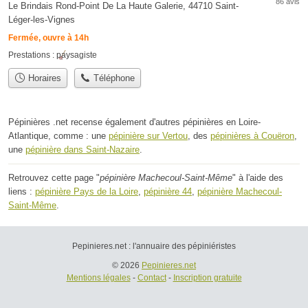
86 avis
Le Brindais Rond-Point De La Haute Galerie, 44710 Saint-
Léger-les-Vignes
Fermée, ouvre à 14h
Prestations :
paysagiste
Horaires
Téléphone
Pépinières .net recense également d'autres pépinières en Loire-
Atlantique, comme : une
pépinière sur Vertou
, des
pépinières à Couëron
,
une
pépinière dans Saint-Nazaire
.
Retrouvez cette page "
pépinière Machecoul-Saint-Même
" à l'aide des
liens :
pépinière Pays de la Loire
,
pépinière 44
,
pépinière Machecoul-
Saint-Même
.
Pepinieres.net : l'annuaire des pépiniéristes
© 2026
Pepinieres.net
Mentions légales
-
Contact
-
Inscription gratuite