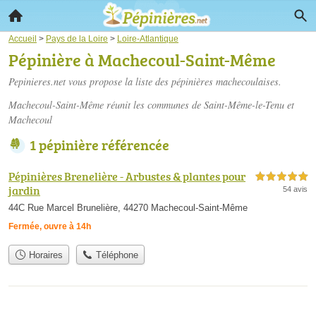
Accueil
>
Pays de la Loire
>
Loire-Atlantique
Pépinière à Machecoul-Saint-Même
Pepinieres.net vous propose la liste des
pépinières machecoulaises
.
Machecoul-Saint-Même réunit les communes de Saint-Même-le-Tenu et
Machecoul
1 pépinière référencée
Pépinières Brenelière - Arbustes & plantes pour
5,0 étoiles sur 5
jardin
54 avis
44C Rue Marcel Brunelière, 44270 Machecoul-Saint-Même
Fermée, ouvre à 14h
Horaires
Téléphone