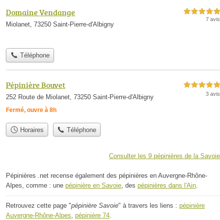
Domaine Vendange
5,0 étoiles sur 5
7 avis
Miolanet, 73250 Saint-Pierre-d'Albigny
Téléphone
Pépinière Bouvet
5,0 étoiles sur 5
3 avis
252 Route de Miolanet, 73250 Saint-Pierre-d'Albigny
Fermé, ouvre à 8h
Horaires
Téléphone
Consulter les 9 pépinières de la Savoie
Pépinières .net recense également des pépinières en Auvergne-Rhône-
Alpes, comme : une
pépinière en Savoie
, des
pépinières dans l'Ain
.
Retrouvez cette page "
pépinière Savoie
" à travers les liens :
pépinière
Auvergne-Rhône-Alpes
,
pépinière 74
.