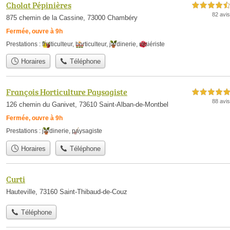
Cholat Pépinières
4,5 étoiles sur 5
82 avis
875 chemin de la Cassine, 73000 Chambéry
Fermée, ouvre à 9h
Prestations :
fruiticulteur
,
horticulteur
,
jardinerie
,
rosiériste
Horaires
Téléphone
François Horticulture Paysagiste
5,0 étoiles sur 5
88 avis
126 chemin du Ganivet, 73610 Saint-Alban-de-Montbel
Fermée, ouvre à 9h
Prestations :
jardinerie
,
paysagiste
Horaires
Téléphone
Curti
Hauteville, 73160 Saint-Thibaud-de-Couz
Téléphone