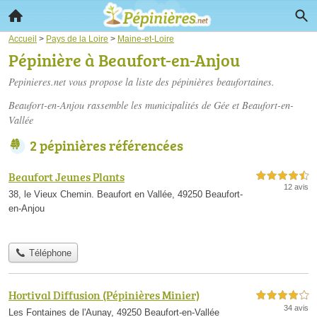
Accueil
>
Pays de la Loire
>
Maine-et-Loire
Pépinière à Beaufort-en-Anjou
Pepinieres.net vous propose la liste des
pépinières beaufortaines
.
Beaufort-en-Anjou rassemble les municipalités de Gée et Beaufort-en-
Vallée
2 pépinières référencées
Beaufort Jeunes Plants
4,5 étoiles sur 5
12 avis
38, le Vieux Chemin. Beaufort en Vallée, 49250 Beaufort-
en-Anjou
Téléphone
Hortival Diffusion (Pépinières Minier)
4,0 étoiles sur 5
34 avis
Les Fontaines de l'Aunay, 49250 Beaufort-en-Vallée