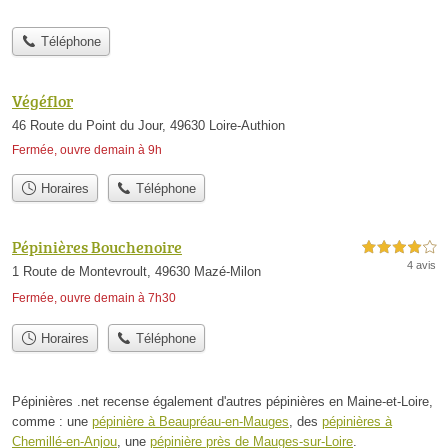
Téléphone
Végéflor
46 Route du Point du Jour, 49630 Loire-Authion
Fermée, ouvre demain à 9h
Horaires
Téléphone
Pépinières Bouchenoire
4,0 étoiles sur 5
4 avis
1 Route de Montevroult, 49630 Mazé-Milon
Fermée, ouvre demain à 7h30
Horaires
Téléphone
Pépinières .net recense également d'autres pépinières en Maine-et-Loire,
comme : une
pépinière à Beaupréau-en-Mauges
, des
pépinières à
Chemillé-en-Anjou
, une
pépinière près de Mauges-sur-Loire
.