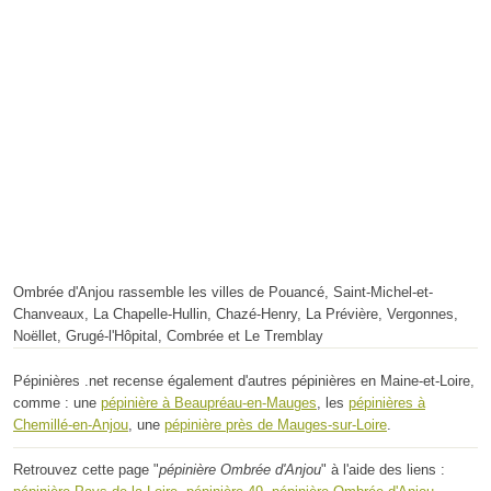
Ombrée d'Anjou rassemble les villes de Pouancé, Saint-Michel-et-
Chanveaux, La Chapelle-Hullin, Chazé-Henry, La Prévière, Vergonnes,
Noëllet, Grugé-l'Hôpital, Combrée et Le Tremblay
Pépinières .net recense également d'autres pépinières en Maine-et-Loire,
comme : une
pépinière à Beaupréau-en-Mauges
, les
pépinières à
Chemillé-en-Anjou
, une
pépinière près de Mauges-sur-Loire
.
Retrouvez cette page "
pépinière Ombrée d'Anjou
" à l'aide des liens :