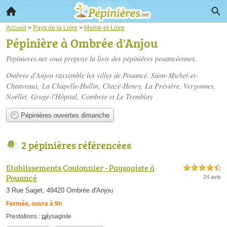
Accueil
>
Pays de la Loire
>
Maine-et-Loire
Pépinière à Ombrée d'Anjou
Pepinieres.net vous propose la liste des
pépinières pouancéennes
.
Ombrée d'Anjou rassemble les villes de Pouancé, Saint-Michel-et-
Chanveaux, La Chapelle-Hullin, Chazé-Henry, La Prévière, Vergonnes,
Noëllet, Grugé-l'Hôpital, Combrée et Le Tremblay
Pépinières ouvertes dimanche
2 pépinières référencées
Etablissements Coulonnier - Paysagiste à
4,5 étoiles sur 5
Pouancé
24 avis
3 Rue Saget, 49420 Ombrée d'Anjou
Fermée, ouvre à 9h
Prestations :
paysagiste